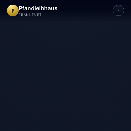
Pfandleihhaus
P
FRANKFURT